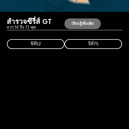
สำรวจซีรี่ส์ GT
เรียนรู้เพิ่มเติม
จาก 50 ถึง 72 ฟุต
จีที52
จีที75