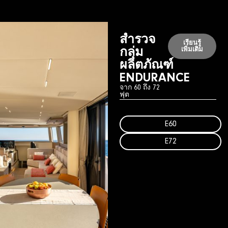
สำรวจ
เรียนรู้
กลุ่ม
เพิ่มเติม
ผลิตภัณฑ์
ENDURANCE
จาก 60 ถึง 72
ฟุต
E60
E72