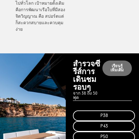
ไปทั่วโลก เป้าหมายดั้งเดิม
คือการพัฒนาเรือใบที่มีสอง
จิตวิญญาณ คือ สปอร์ตแต่
ก็สะดวกสบายและควบคุม
ง่าย
สำรวจซี
เรียนรู้
รีส์การ
เพิ่มเติม
เดินชม
รอบๆ
จาก 38 ถึง 50
ฟุต
P38
P43
P50