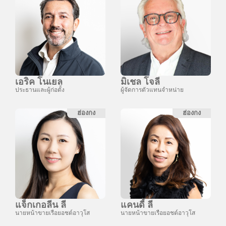
เอริค โนเยล
มิเชล โจลี
ประธานและผู้ก่อตั้ง
ผู้จัดการตัวแทนจำหน่าย
ฮ่องกง
ฮ่องกง
แจ็กเกอลีน ลี
แคนดี้ ลี
นายหน้าขายเรือยอชต์อาวุโส
นายหน้าขายเรือยอชต์อาวุโส