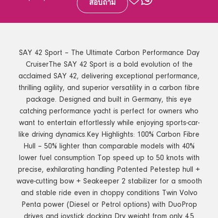
สอบถาม
SAY 42 Sport – The Ultimate Carbon Performance Day
CruiserThe SAY 42 Sport is a bold evolution of the
acclaimed SAY 42, delivering exceptional performance,
thrilling agility, and superior versatility in a carbon fibre
package. Designed and built in Germany, this eye
catching performance yacht is perfect for owners who
want to entertain effortlessly while enjoying sports-car-
like driving dynamics.Key Highlights: 100% Carbon Fibre
Hull – 50% lighter than comparable models with 40%
lower fuel consumption Top speed up to 50 knots with
precise, exhilarating handling Patented Petestep hull +
wave-cutting bow + Seakeeper 2 stabilizer for a smooth
and stable ride even in choppy conditions Twin Volvo
Penta power (Diesel or Petrol options) with DuoProp
drives and joystick docking Dry weight from only 4.5