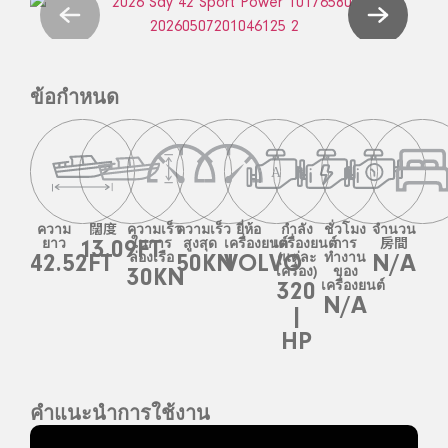
ข้อกำหนด
ความ
闊度
ความเร็ว
ความเร็ว
ยี่ห้อ
กำลัง
ชั่วโมง
จำนวน
ยาว
13.09FT
ในการ
สูงสุด
เครื่องยนต์
เครื่องยนต์
การ
房間
42.52FT
ล่องเรือ
50KN
VOLVO
(แต่ละ
ทำงาน
N/A
30KN
เครื่อง)
ของ
320
เครื่องยนต์
N/A
|
HP
คำแนะนำการใช้งาน