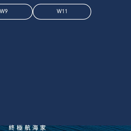
W9
W11
終極航海家