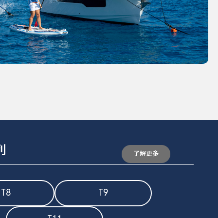
列
了解更多
T8
T9