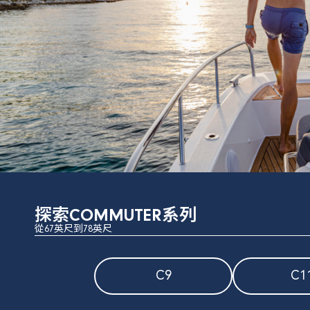
探索COMMUTER系列
從67英尺到78英尺
C9
C1