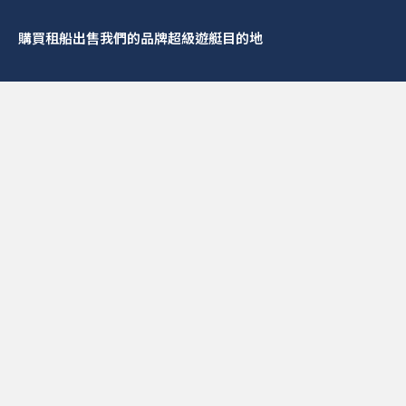
購買
租船
出售
我們的品牌
超級遊艇
目的地