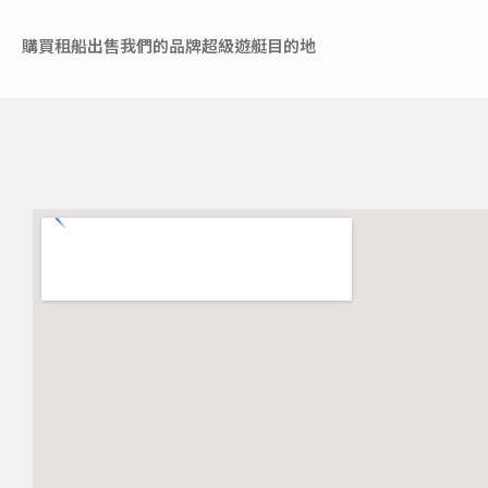
購買
租船
出售
我們的品牌
超級遊艇
目的地