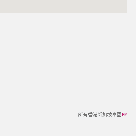
所有
香港
新加坡
泰國
FR