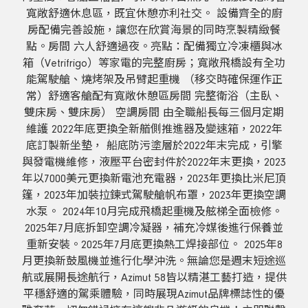
寬敞舒適休息區，既宜休憩亦利社交。 設備齊全的廚
房配備完善設施，讓您在欣賞海景的同時烹製精緻餐
點。房間 六人舒適過夜。亮點：配備獨立冷凍櫃與冰
箱（Vetrifrigo）等家電的完整廚房；寬敞飛橋設有全功
能駕駛艙、燒烤架及吊臂起重機 （移交時確保運作正
常）舒適客艙配有寬敞休憩區房間 完整衛浴（主臥、
雙床房、雙床房） 空調房間 由全職船長每三個月定期
維護 2022年底更換全新艏側推進器及變速箱，2022年
底訂製新坐墊， 船底防污塗層於2022年末完成，引擎
與發電機維修，液壓平台密封件於2022年末更換，2023
年以7000美元更換新電池充電器，2023年更換比米尼頂
篷，2023年加裝拉鍊式駕駛艙帆布罩，2023年更換空調
水泵。 2024年10月完成飛橋起重機及舷梯全面檢修。
2025年7月底拆卸空調冷凝器，補充冷媒後進行保養並
重新安裝。2025年7月底更換熱工焊接部位。 2025年8
月更換新鼓風機並進行化學沖洗。無論您是週末短途巡
航或展開長途航行，Azimut 58皆以精湛工藝打造，提供
平穩舒適的駕乘體驗，同時展現Azimut品牌標誌性的優