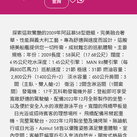
查詢
探索這款驚艷的2009年阿茲慕58型遊艇，完美融合奢
華、性能與義大利工藝。專為舒適與速度而設計，這艘
絕美船艦提供您一切所需，成就難忘的巡航體驗。主要
規格：年份：2009長度：58英尺（17.68公尺）闊度：
4.95公尺吃水深度：1.45公尺引擎： MAN R6雙引擎（每
具800匹馬力）巡航速度：21節 極速：31節 燃油容量：
2,800公升（1400公升×2） 淡水容量：650公升房間：3
間（主臥、雙人艙×2） 衛浴：2間含淋浴間（1間套
間） 發電機： 17千瓦科勒發電機外部：登船即可享受
寬敞舒適的駕駛艙，配備2022年12月全新製作的坐墊，
以及便於安全入水的液壓游泳平台。寬闊的飛橋甲板是
日光浴或招待賓客的理想場所。 飛橋配備吊臂起重
機、完整駕駛台、2022年12月製坐墊及燒烤架。無論航
行或日光浴，Azimut 58皆以優雅姿態滿足雙重體驗。室
內空間：客艙巨幅窗戶引入充沛自然光，開放式格局含