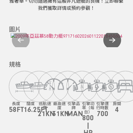
雅奢華。切勿錯過擁有這艘非凡遊艇的良機！立即聯繫
我們獲取詳情或預約參觀！
圖片
規格
長度
闊度
巡航速
最高速
引擎品
引擎功
引擎運
房間
58FT
16.25FT
度
度
牌
率（每
行時數
4
21KN
31KN
MAN
台）
700
800
|