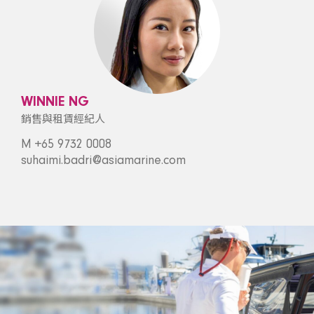
WINNIE NG
銷售與租賃經紀人
M +65 9732 0008
suhaimi.badri@asiamarine.com