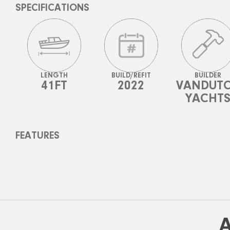
SPECIFICATIONS
LENGTH
BUILD/REFIT
BUILDER
41FT
2022
VANDUT
YACHT
FEATURES