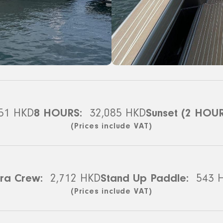
951 HKD
8 HOURS:
32,085 HKD
Sunset (2 HOUR
(Prices include VAT)
tra Crew:
2,712 HKD
Stand Up Paddle:
543 
(Prices include VAT)