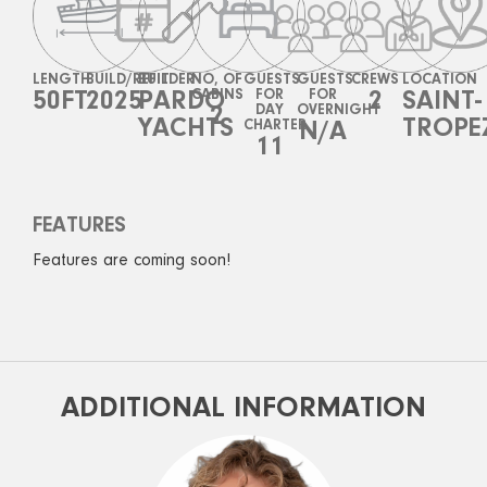
LENGTH
BUILD/REFIT
BUILDER
NO, OF
GUESTS
GUESTS
CREWS
LOCATION
50FT
2025
PARDO
CABINS
FOR
FOR
2
SAINT-
2
DAY
OVERNIGHT
YACHTS
TROPE
CHARTER
N/A
11
FEATURES
Features are coming soon!
ADDITIONAL INFORMATION