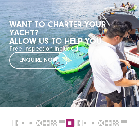
WANT TO CHARTER YOUR
YACHT?
ALLOW US TO HELP YOU.
Free inspection included!
ENQUIRE NOW